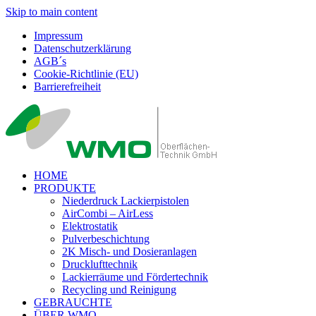
Skip to main content
Impressum
Datenschutzerklärung
AGB´s
Cookie-Richtlinie (EU)
Barrierefreiheit
HOME
PRODUKTE
Niederdruck Lackierpistolen
AirCombi – AirLess
Elektrostatik
Pulverbeschichtung
2K Misch- und Dosieranlagen
Drucklufttechnik
Lackierräume und Fördertechnik
Recycling und Reinigung
GEBRAUCHTE
ÜBER WMO