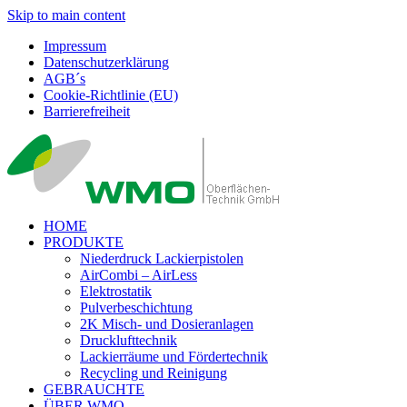
Skip to main content
Impressum
Datenschutzerklärung
AGB´s
Cookie-Richtlinie (EU)
Barrierefreiheit
HOME
PRODUKTE
Niederdruck Lackierpistolen
AirCombi – AirLess
Elektrostatik
Pulverbeschichtung
2K Misch- und Dosieranlagen
Drucklufttechnik
Lackierräume und Fördertechnik
Recycling und Reinigung
GEBRAUCHTE
ÜBER WMO