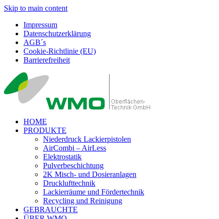
Skip to main content
Impressum
Datenschutzerklärung
AGB´s
Cookie-Richtlinie (EU)
Barrierefreiheit
HOME
PRODUKTE
Niederdruck Lackierpistolen
AirCombi – AirLess
Elektrostatik
Pulverbeschichtung
2K Misch- und Dosieranlagen
Drucklufttechnik
Lackierräume und Fördertechnik
Recycling und Reinigung
GEBRAUCHTE
ÜBER WMO