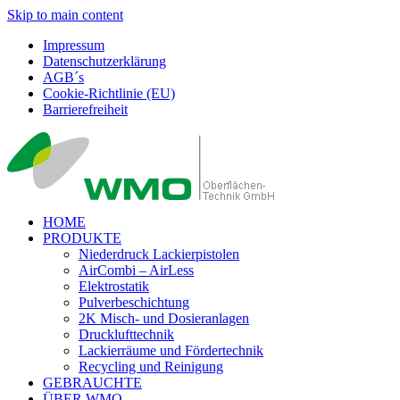
Skip to main content
Impressum
Datenschutzerklärung
AGB´s
Cookie-Richtlinie (EU)
Barrierefreiheit
HOME
PRODUKTE
Niederdruck Lackierpistolen
AirCombi – AirLess
Elektrostatik
Pulverbeschichtung
2K Misch- und Dosieranlagen
Drucklufttechnik
Lackierräume und Fördertechnik
Recycling und Reinigung
GEBRAUCHTE
ÜBER WMO