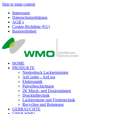
Skip to main content
Impressum
Datenschutzerklärung
AGB´s
Cookie-Richtlinie (EU)
Barrierefreiheit
HOME
PRODUKTE
Niederdruck Lackierpistolen
AirCombi – AirLess
Elektrostatik
Pulverbeschichtung
2K Misch- und Dosieranlagen
Drucklufttechnik
Lackierräume und Fördertechnik
Recycling und Reinigung
GEBRAUCHTE
ÜBER WMO