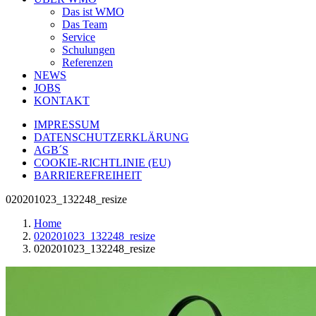
Das ist WMO
Das Team
Service
Schulungen
Referenzen
NEWS
JOBS
KONTAKT
IMPRESSUM
DATENSCHUTZERKLÄRUNG
AGB´S
COOKIE-RICHTLINIE (EU)
BARRIEREFREIHEIT
020201023_132248_resize
Home
020201023_132248_resize
020201023_132248_resize