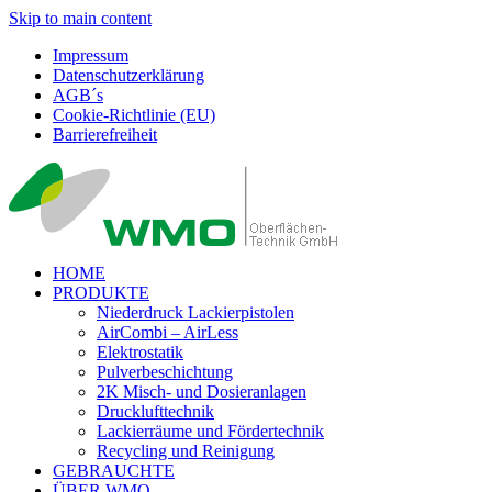
Skip to main content
Impressum
Datenschutzerklärung
AGB´s
Cookie-Richtlinie (EU)
Barrierefreiheit
HOME
PRODUKTE
Niederdruck Lackierpistolen
AirCombi – AirLess
Elektrostatik
Pulverbeschichtung
2K Misch- und Dosieranlagen
Drucklufttechnik
Lackierräume und Fördertechnik
Recycling und Reinigung
GEBRAUCHTE
ÜBER WMO