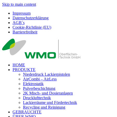
Skip to main content
Impressum
Datenschutzerklärung
AGB´s
Cookie-Richtlinie (EU)
Barrierefreiheit
HOME
PRODUKTE
Niederdruck Lackierpistolen
AirCombi – AirLess
Elektrostatik
Pulverbeschichtung
2K Misch- und Dosieranlagen
Drucklufttechnik
Lackierräume und Fördertechnik
Recycling und Reinigung
GEBRAUCHTE
ÜBER WMO