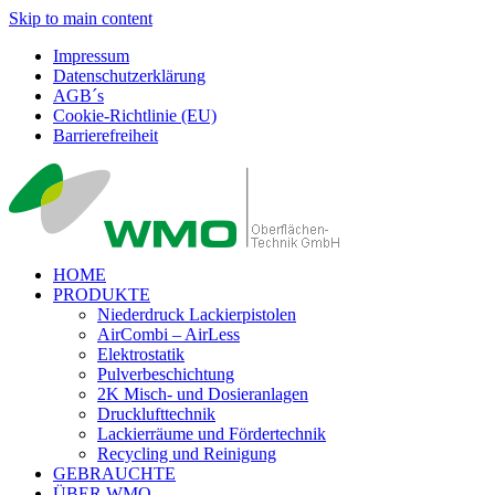
Skip to main content
Impressum
Datenschutzerklärung
AGB´s
Cookie-Richtlinie (EU)
Barrierefreiheit
HOME
PRODUKTE
Niederdruck Lackierpistolen
AirCombi – AirLess
Elektrostatik
Pulverbeschichtung
2K Misch- und Dosieranlagen
Drucklufttechnik
Lackierräume und Fördertechnik
Recycling und Reinigung
GEBRAUCHTE
ÜBER WMO