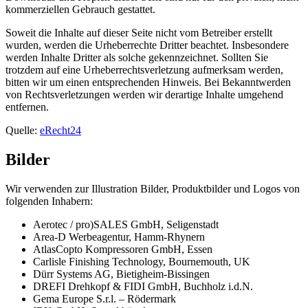
kommerziellen Gebrauch gestattet.
Soweit die Inhalte auf dieser Seite nicht vom Betreiber erstellt
wurden, werden die Urheberrechte Dritter beachtet. Insbesondere
werden Inhalte Dritter als solche gekennzeichnet. Sollten Sie
trotzdem auf eine Urheberrechtsverletzung aufmerksam werden,
bitten wir um einen entsprechenden Hinweis. Bei Bekanntwerden
von Rechtsverletzungen werden wir derartige Inhalte umgehend
entfernen.
Quelle:
eRecht24
Bilder
Wir verwenden zur Illustration Bilder, Produktbilder und Logos von
folgenden Inhabern:
Aerotec / pro)SALES GmbH, Seligenstadt
Area-D Werbeagentur, Hamm-Rhynern
AtlasCopto Kompressoren GmbH, Essen
Carlisle Finishing Technology, Bournemouth, UK
Dürr Systems AG, Bietigheim-Bissingen
DREFI Drehkopf & FIDI GmbH, Buchholz i.d.N.
Gema Europe S.r.l. – Rödermark