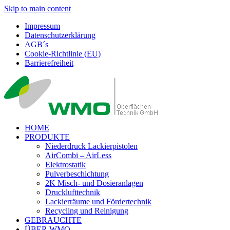
Skip to main content
Impressum
Datenschutzerklärung
AGB´s
Cookie-Richtlinie (EU)
Barrierefreiheit
HOME
PRODUKTE
Niederdruck Lackierpistolen
AirCombi – AirLess
Elektrostatik
Pulverbeschichtung
2K Misch- und Dosieranlagen
Drucklufttechnik
Lackierräume und Fördertechnik
Recycling und Reinigung
GEBRAUCHTE
ÜBER WMO