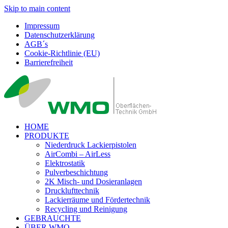
Skip to main content
Impressum
Datenschutzerklärung
AGB´s
Cookie-Richtlinie (EU)
Barrierefreiheit
HOME
PRODUKTE
Niederdruck Lackierpistolen
AirCombi – AirLess
Elektrostatik
Pulverbeschichtung
2K Misch- und Dosieranlagen
Drucklufttechnik
Lackierräume und Fördertechnik
Recycling und Reinigung
GEBRAUCHTE
ÜBER WMO