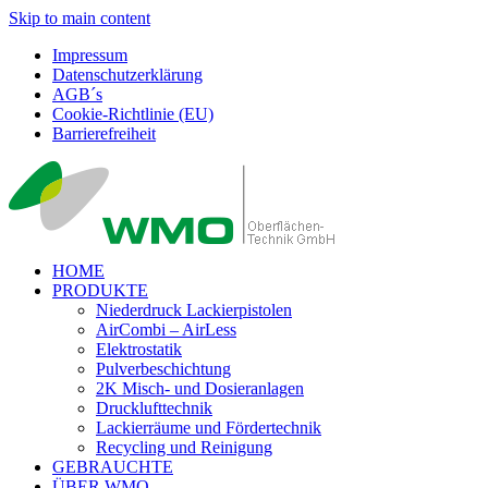
Skip to main content
Impressum
Datenschutzerklärung
AGB´s
Cookie-Richtlinie (EU)
Barrierefreiheit
HOME
PRODUKTE
Niederdruck Lackierpistolen
AirCombi – AirLess
Elektrostatik
Pulverbeschichtung
2K Misch- und Dosieranlagen
Drucklufttechnik
Lackierräume und Fördertechnik
Recycling und Reinigung
GEBRAUCHTE
ÜBER WMO