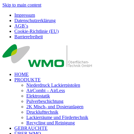
Skip to main content
Impressum
Datenschutzerklärung
AGB´s
Cookie-Richtlinie (EU)
Barrierefreiheit
HOME
PRODUKTE
Niederdruck Lackierpistolen
AirCombi – AirLess
Elektrostatik
Pulverbeschichtung
2K Misch- und Dosieranlagen
Drucklufttechnik
Lackierräume und Fördertechnik
Recycling und Reinigung
GEBRAUCHTE
ÜBER WMO