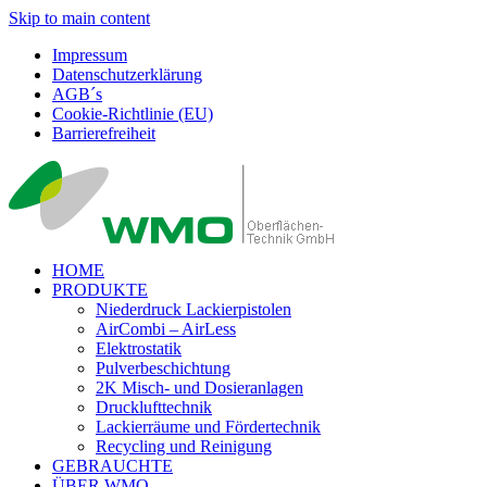
Skip to main content
Impressum
Datenschutzerklärung
AGB´s
Cookie-Richtlinie (EU)
Barrierefreiheit
HOME
PRODUKTE
Niederdruck Lackierpistolen
AirCombi – AirLess
Elektrostatik
Pulverbeschichtung
2K Misch- und Dosieranlagen
Drucklufttechnik
Lackierräume und Fördertechnik
Recycling und Reinigung
GEBRAUCHTE
ÜBER WMO