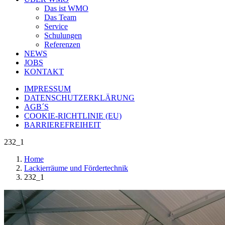
Das ist WMO
Das Team
Service
Schulungen
Referenzen
NEWS
JOBS
KONTAKT
IMPRESSUM
DATENSCHUTZERKLÄRUNG
AGB´S
COOKIE-RICHTLINIE (EU)
BARRIEREFREIHEIT
232_1
Home
Lackierräume und Fördertechnik
232_1