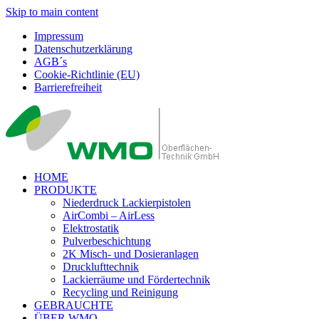
Skip to main content
Impressum
Datenschutzerklärung
AGB´s
Cookie-Richtlinie (EU)
Barrierefreiheit
HOME
PRODUKTE
Niederdruck Lackierpistolen
AirCombi – AirLess
Elektrostatik
Pulverbeschichtung
2K Misch- und Dosieranlagen
Drucklufttechnik
Lackierräume und Fördertechnik
Recycling und Reinigung
GEBRAUCHTE
ÜBER WMO