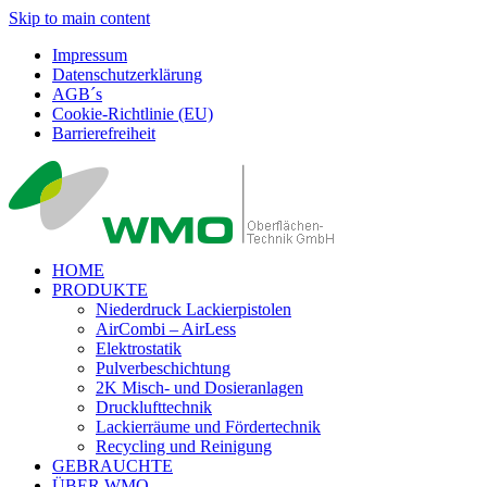
Skip to main content
Impressum
Datenschutzerklärung
AGB´s
Cookie-Richtlinie (EU)
Barrierefreiheit
HOME
PRODUKTE
Niederdruck Lackierpistolen
AirCombi – AirLess
Elektrostatik
Pulverbeschichtung
2K Misch- und Dosieranlagen
Drucklufttechnik
Lackierräume und Fördertechnik
Recycling und Reinigung
GEBRAUCHTE
ÜBER WMO