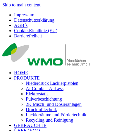
Skip to main content
Impressum
Datenschutzerklärung
AGB´s
Cookie-Richtlinie (EU)
Barrierefreiheit
HOME
PRODUKTE
Niederdruck Lackierpistolen
AirCombi – AirLess
Elektrostatik
Pulverbeschichtung
2K Misch- und Dosieranlagen
Drucklufttechnik
Lackierräume und Fördertechnik
Recycling und Reinigung
GEBRAUCHTE
ÜBER WMO