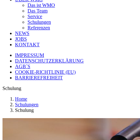
Das ist WMO
Das Team
Service
Schulungen
Referenzen
NEWS
JOBS
KONTAKT
IMPRESSUM
DATENSCHUTZERKLÄRUNG
AGB´S
COOKIE-RICHTLINIE (EU)
BARRIEREFREIHEIT
Schulung
Home
Schulungen
Schulung