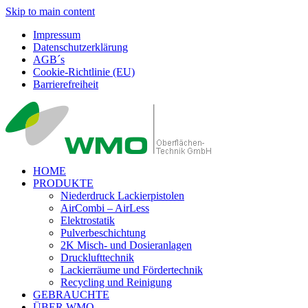
Skip to main content
Impressum
Datenschutzerklärung
AGB´s
Cookie-Richtlinie (EU)
Barrierefreiheit
HOME
PRODUKTE
Niederdruck Lackierpistolen
AirCombi – AirLess
Elektrostatik
Pulverbeschichtung
2K Misch- und Dosieranlagen
Drucklufttechnik
Lackierräume und Fördertechnik
Recycling und Reinigung
GEBRAUCHTE
ÜBER WMO