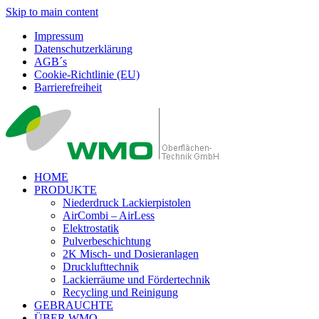
Skip to main content
Impressum
Datenschutzerklärung
AGB´s
Cookie-Richtlinie (EU)
Barrierefreiheit
HOME
PRODUKTE
Niederdruck Lackierpistolen
AirCombi – AirLess
Elektrostatik
Pulverbeschichtung
2K Misch- und Dosieranlagen
Drucklufttechnik
Lackierräume und Fördertechnik
Recycling und Reinigung
GEBRAUCHTE
ÜBER WMO