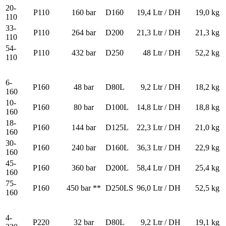
20-
P110
160 bar
D160
19,4 Ltr / DH
19,0 kg
110
33-
P110
264 bar
D200
21,3 Ltr / DH
21,3 kg
110
54-
P110
432 bar
D250
48 Ltr / DH
52,2 kg
110
6-
P160
48 bar
D80L
9,2 Ltr / DH
18,2 kg
160
10-
P160
80 bar
D100L
14,8 Ltr / DH
18,8 kg
160
18-
P160
144 bar
D125L
22,3 Ltr / DH
21,0 kg
160
30-
P160
240 bar
D160L
36,3 Ltr / DH
22,9 kg
160
45-
P160
360 bar
D200L
58,4 Ltr / DH
25,4 kg
160
75-
P160
450 bar **
D250LS
96,0 Ltr / DH
52,5 kg
160
4-
P220
32 bar
D80L
9,2 Ltr / DH
19,1 kg