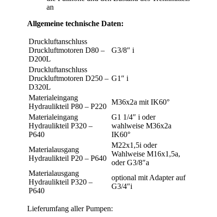
an
Allgemeine technische Daten:
Druckluftanschluss
Druckluftmotoren D80 –
G3/8″ i
D200L
Druckluftanschluss
Druckluftmotoren D250 –
G1″ i
D320L
Materialeingang
M36x2a mit IK60°
Hydraulikteil P80 – P220
Materialeingang
G1 1/4″ i oder
Hydraulikteil P320 –
wahlweise M36x2a
P640
IK60°
M22x1,5i oder
Materialausgang
Wahlweise M16x1,5a,
Hydraulikteil P20 – P640
oder G3/8″a
Materialausgang
optional mit Adapter auf
Hydraulikteil P320 –
G3/4″i
P640
Lieferumfang aller Pumpen: