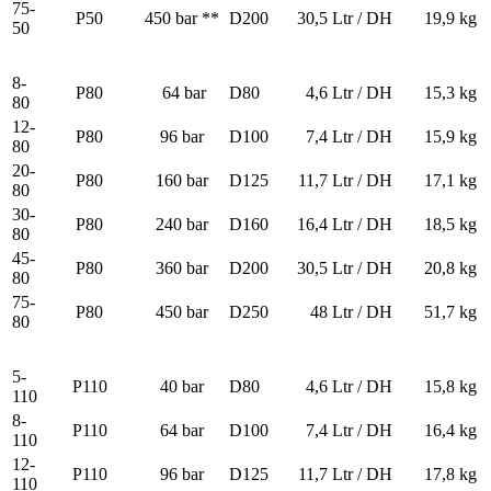
75-
P50
450 bar **
D200
30,5 Ltr / DH
19,9 kg
50
8-
P80
64 bar
D80
4,6 Ltr / DH
15,3 kg
80
12-
P80
96 bar
D100
7,4 Ltr / DH
15,9 kg
80
20-
P80
160 bar
D125
11,7 Ltr / DH
17,1 kg
80
30-
P80
240 bar
D160
16,4 Ltr / DH
18,5 kg
80
45-
P80
360 bar
D200
30,5 Ltr / DH
20,8 kg
80
75-
P80
450 bar
D250
48 Ltr / DH
51,7 kg
80
5-
P110
40 bar
D80
4,6 Ltr / DH
15,8 kg
110
8-
P110
64 bar
D100
7,4 Ltr / DH
16,4 kg
110
12-
P110
96 bar
D125
11,7 Ltr / DH
17,8 kg
110