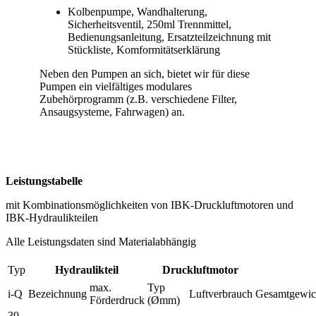
Kolbenpumpe, Wandhalterung,
Sicherheitsventil, 250ml Trennmittel,
Bedienungsanleitung, Ersatzteilzeichnung mit
Stückliste, Komformitätserklärung
Neben den Pumpen an sich, bietet wir für diese
Pumpen ein vielfältiges modulares
Zubehörprogramm (z.B. verschiedene Filter,
Ansaugsysteme, Fahrwagen) an.
Leistungstabelle
mit Kombinationsmöglichkeiten von IBK-Druckluftmotoren und
IBK-Hydraulikteilen
Alle Leistungsdaten sind Materialabhängig
Typ
Hydraulikteil
Druckluftmotor
max.
Typ
i-Q
Bezeichnung
Luftverbrauch
Gesamtgewic
Förderdruck
(Ømm)
30-