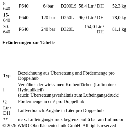
8-
P640
64bar
D200LS
58,4 Ltr / DH
52,3 kg
640
15-
P640
120 bar
D250L
96,0 Ltr / DH
78,0 kg
640
30-
154,0 Ltr /
P640
240 bar
D320L
81,1 kg
640
DH
Erläuterungen zur Tabelle
Bezeichnung aus Übersetzung und Fördermenge pro
Typ
Doppelhub
Verhältnis der wirksamen Kolbenflächen (Luftmotor :
i
Hydraulikteil)
(auch: Übersetzungsverhältnis zum Lufteingangsdruck)
Q
Fördermenge in cm³ pro Doppelhub
Ltr /
Luftverbrauch-Angabe in Liter pro Doppelhub
DH
**
max. Lufteingangsdruck begrenzt auf 6 bar am Luftmotor
© 2026 WMO Oberflächentechnik GmbH. All rights reserved