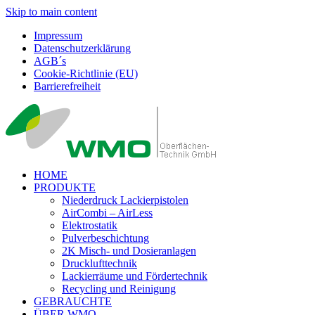
Skip to main content
Impressum
Datenschutzerklärung
AGB´s
Cookie-Richtlinie (EU)
Barrierefreiheit
HOME
PRODUKTE
Niederdruck Lackierpistolen
AirCombi – AirLess
Elektrostatik
Pulverbeschichtung
2K Misch- und Dosieranlagen
Drucklufttechnik
Lackierräume und Fördertechnik
Recycling und Reinigung
GEBRAUCHTE
ÜBER WMO