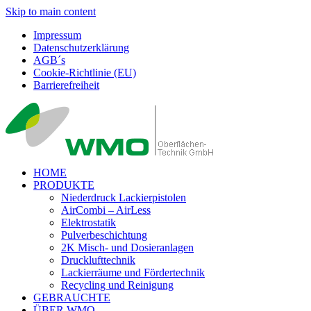
Skip to main content
Impressum
Datenschutzerklärung
AGB´s
Cookie-Richtlinie (EU)
Barrierefreiheit
HOME
PRODUKTE
Niederdruck Lackierpistolen
AirCombi – AirLess
Elektrostatik
Pulverbeschichtung
2K Misch- und Dosieranlagen
Drucklufttechnik
Lackierräume und Fördertechnik
Recycling und Reinigung
GEBRAUCHTE
ÜBER WMO